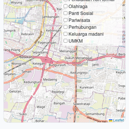
Olahraga
Panti Sosial
Pariwisata
Perhubungan
Keluarga madani
UMKM
Leaflet