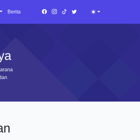
Berita
Toggle theme
ya
Sarana
 dan
an