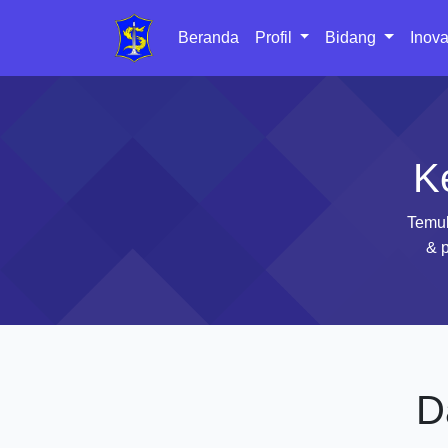
Beranda
Profil
Bidang
Inova
K
Temuk
& p
D