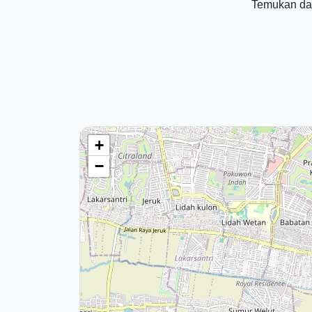
Temukan dat
+
−