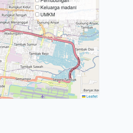
Perhubungan
Keluarga madani
UMKM
Leaflet