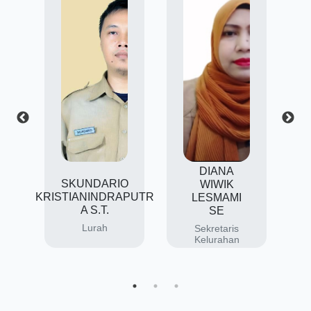
DIANA
O
SKUNDARIO
WIWIK
KRISTIANINDRAPUTR
LESMAMI
,
A S.T.
SE
n
d
Lurah
Sekretaris
n
Kelurahan