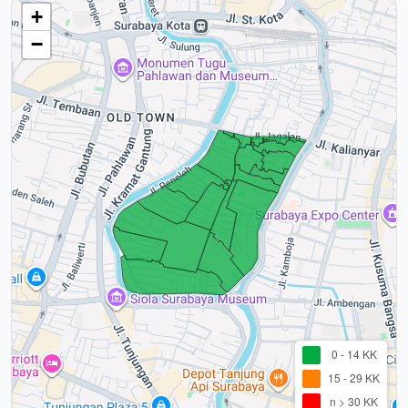
+
−
0 - 14 KK
15 - 29 KK
n > 30 KK