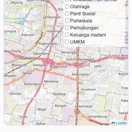
Olahraga
Panti Sosial
Pariwisata
Perhubungan
Keluarga madani
UMKM
Leaflet