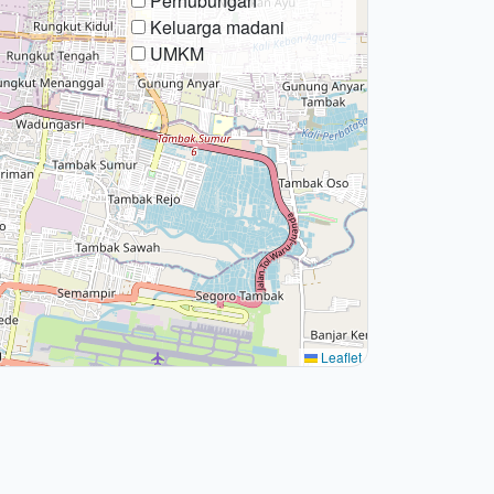
Perhubungan
Keluarga madani
UMKM
Leaflet