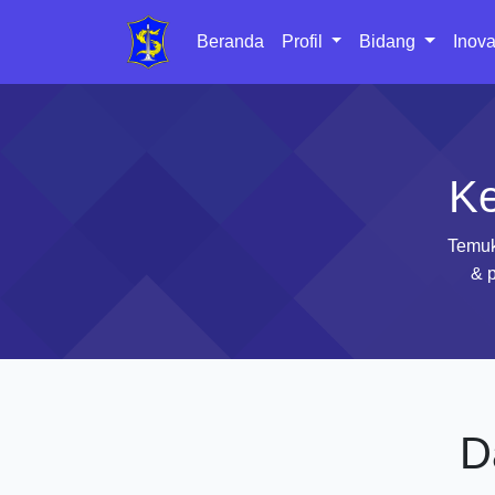
Beranda
Profil
Bidang
Inova
Ke
Temuk
& p
D