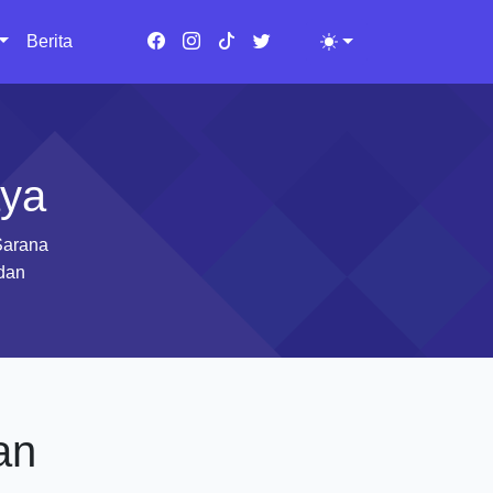
Berita
Toggle theme
aya
Sarana
 dan
an