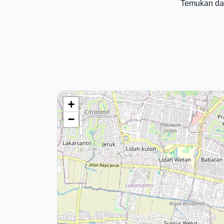
Temukan dat
+
−