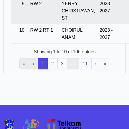
9.
RW 2
YERRY
2023 -
CHRISTIAWAN,
2027
ST
10.
RW 2 RT 1
CHOIRUL
2023 -
ANAM
2027
Showing 1 to 10 of 106 entries
«
‹
1
2
3
…
11
›
»