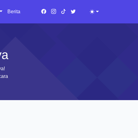
Berita
Toggle theme
ya
ya!
cara
l