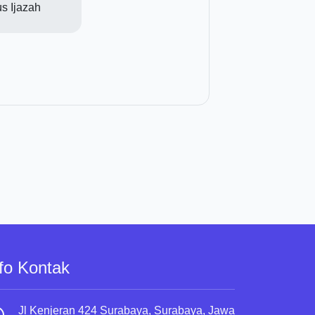
s Ijazah
fo Kontak
Jl Kenjeran 424 Surabaya, Surabaya, Jawa