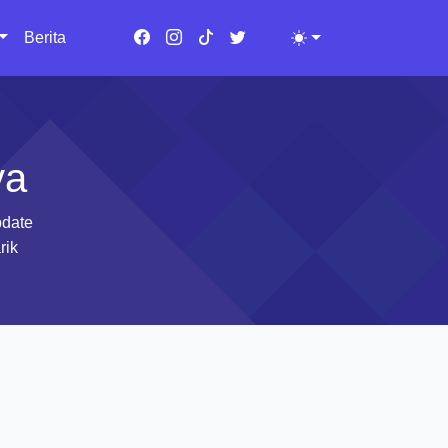
Berita
Toggle theme
ya
pdate
rik