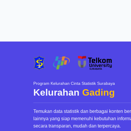
Program Kelurahan Cinta Statistik Surabaya
Kelurahan
Gading
Temukan data statistik dan berbagai konten be
lainnya yang siap memenuhi kebutuhan inform
secara transparan, mudah dan terpercaya.