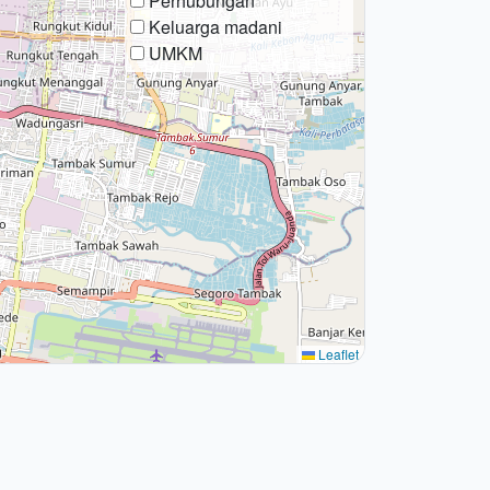
Perhubungan
Keluarga madani
UMKM
Leaflet