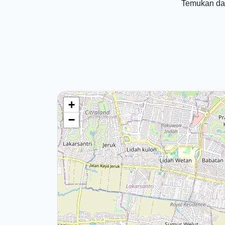
Temukan dat
+
−