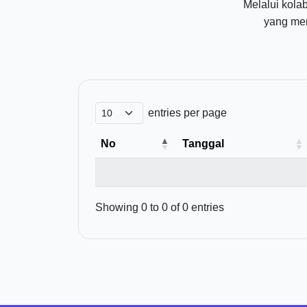
Melalui kola
yang me
entries per page
No
Tanggal
Showing 0 to 0 of 0 entries