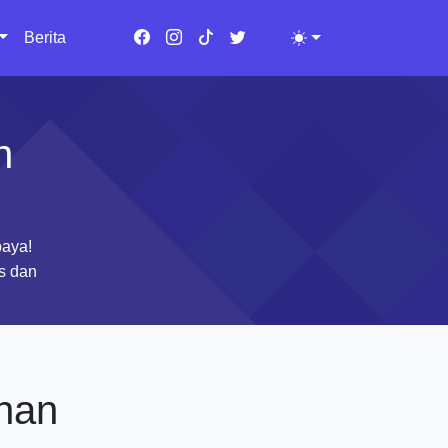
Berita
Toggle theme
n
baya!
as dan
han