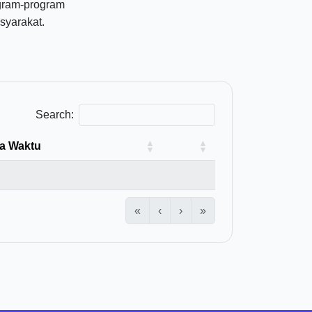
ogram-program
yarakat.
Search:
a Waktu
«
‹
›
»