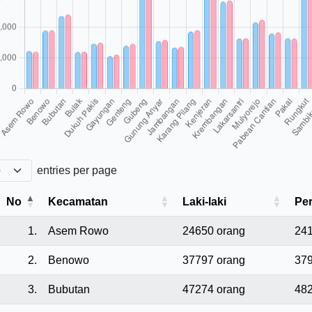
entries per page
No
Kecamatan
Laki-laki
Pe
1.
Asem Rowo
24650 orang
241
2.
Benowo
37797 orang
379
3.
Bubutan
47274 orang
482