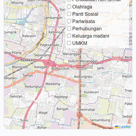
Olahraga
Panti Sosial
Pariwisata
Perhubungan
Keluarga madani
UMKM
Leaflet