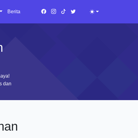
Berita
Toggle theme
n
aya!
as dan
han