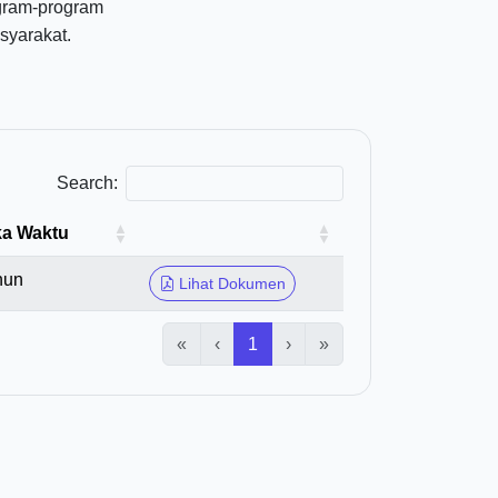
ogram-program
yarakat.
Search:
a Waktu
hun
Lihat Dokumen
«
‹
1
›
»