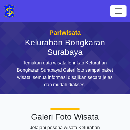
Pariwisata
Kelurahan Bongkaran
Surabaya
Temukan data wisata lengkap Kelurahan
Bongkaran Surabaya! Galeri foto sampai paket
wisata, semua informasi disajikan secara jelas
dan mudah diakses.
Galeri Foto Wisata
Jelajahi pesona wisata Kelurahan