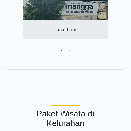
Pasar bong
Paket Wisata di
Kelurahan