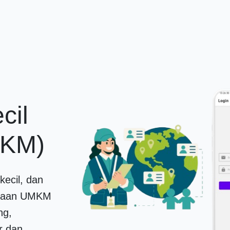
cil
MKM)
ecil, dan
ataan UMKM
ng,
r dan