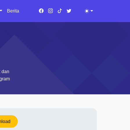
Berita
Toggle theme
t dan
ogram
load