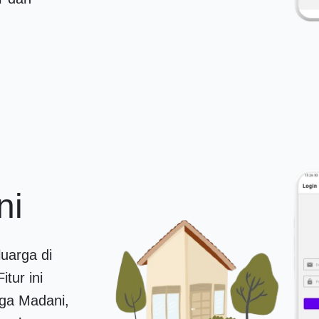
ni
uarga di
itur ini
ga Madani,