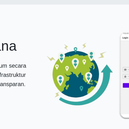
ana
umum secara
rastruktur
ransparan.