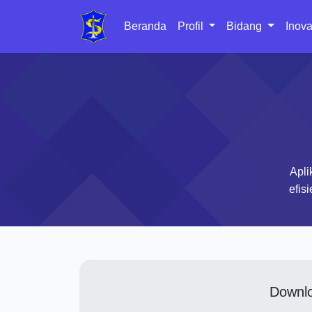
Beranda
Profil
Bidang
Inova
Apli
efis
Downlo