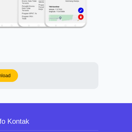
load
fo Kontak