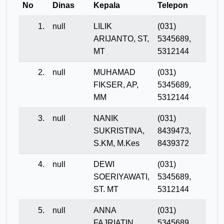
No
Dinas
Kepala
Telepon
1.
null
LILIK
(031)
ARIJANTO, ST,
5345689,
MT
5312144
2.
null
MUHAMAD
(031)
FIKSER, AP,
5345689,
MM
5312144
3.
null
NANIK
(031)
SUKRISTINA,
8439473,
S.KM, M.Kes
8439372
4.
null
DEWI
(031)
SOERIYAWATI,
5345689,
ST. MT
5312144
5.
null
ANNA
(031)
FAJRIATIN,
5345689,