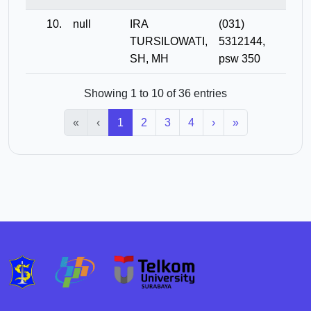
10.
null
IRA
(031)
TURSILOWATI,
5312144,
SH, MH
psw 350
Showing 1 to 10 of 36 entries
«
‹
1
2
3
4
›
»