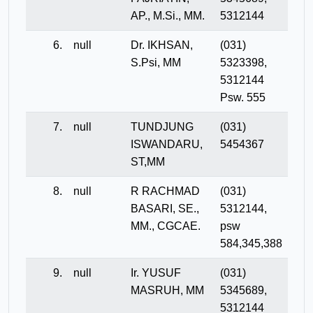
AP., M.Si., MM.
5312144
6.
null
Dr. IKHSAN,
(031)
S.Psi, MM
5323398,
5312144
Psw. 555
7.
null
TUNDJUNG
(031)
ISWANDARU,
5454367
ST,MM
8.
null
R RACHMAD
(031)
BASARI, SE.,
5312144,
MM., CGCAE.
psw
584,345,388
9.
null
Ir. YUSUF
(031)
MASRUH, MM
5345689,
5312144