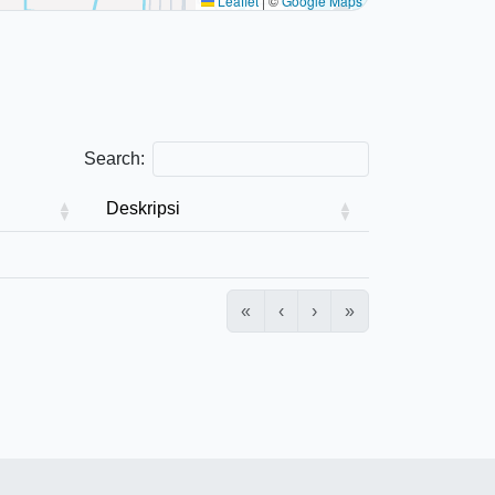
Leaflet
|
©
Google Maps
Search:
Deskripsi
«
‹
›
»