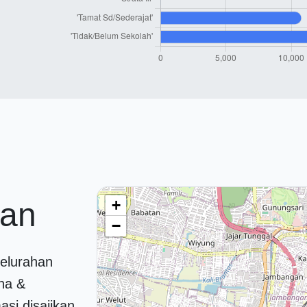
han
+
−
elurahan
na &
asi disajikan