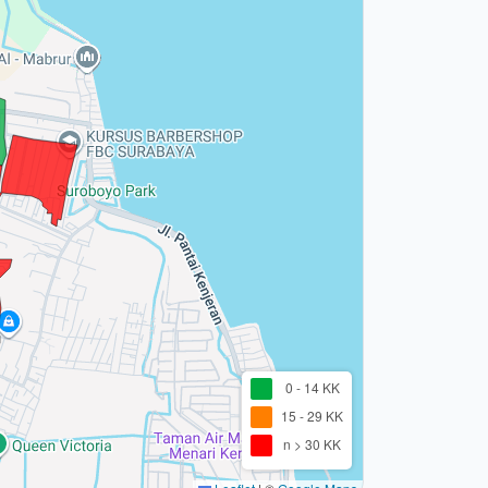
0 - 14 KK
15 - 29 KK
n > 30 KK