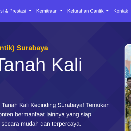
si & Prestasi
Kemitraan
Kelurahan Cantik
Kontak
antik) Surabaya
Tanah Kali
n Tanah Kali Kedinding Surabaya! Temukan
konten bermanfaat lainnya yang siap
 secara mudah dan terpercaya.