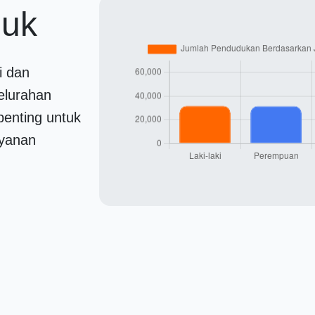
duk
i dan
elurahan
penting untuk
yanan