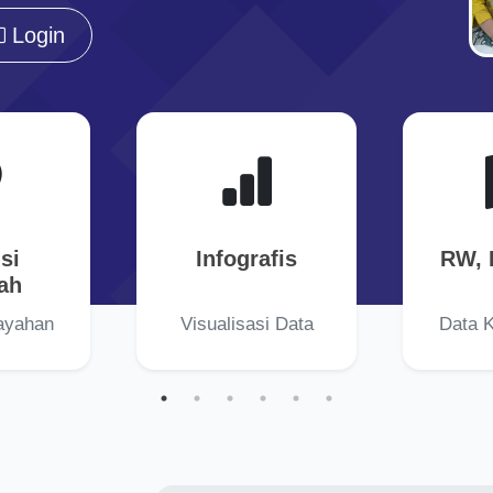
Login
si
Infografis
RW, 
ah
ayahan
Visualisasi Data
Data 