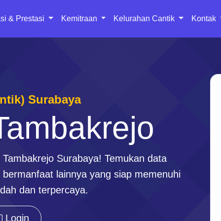
si & Prestasi
Kemitraan
Kelurahan Cantik
Kontak
antik) Surabaya
Tambakrejo
n Tambakrejo Surabaya! Temukan data
en bermanfaat lainnya yang siap memenuhi
dah dan terpercaya.
Login