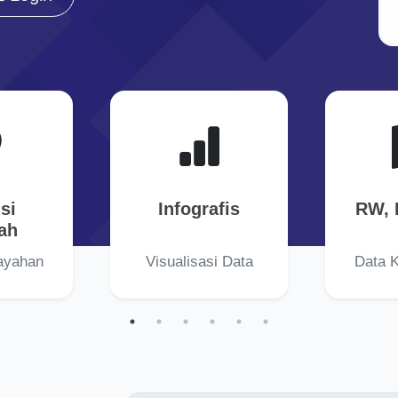
si
Infografis
RW, 
ah
ayahan
Visualisasi Data
Data 