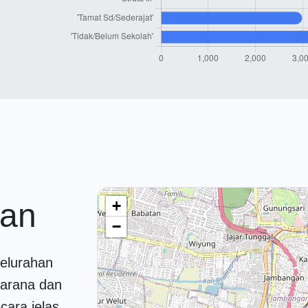
han
+
−
elurahan
sarana dan
ecara jelas