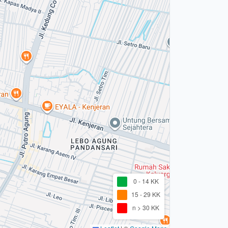
0 - 14 KK
15 - 29 KK
n > 30 KK