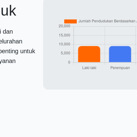
duk
i dan
elurahan
penting untuk
yanan