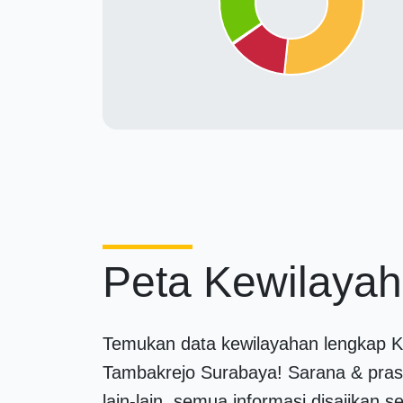
Peta Kewilaya
Temukan data kewilayahan lengkap K
Tambakrejo Surabaya! Sarana & pra
lain-lain, semua informasi disajikan s