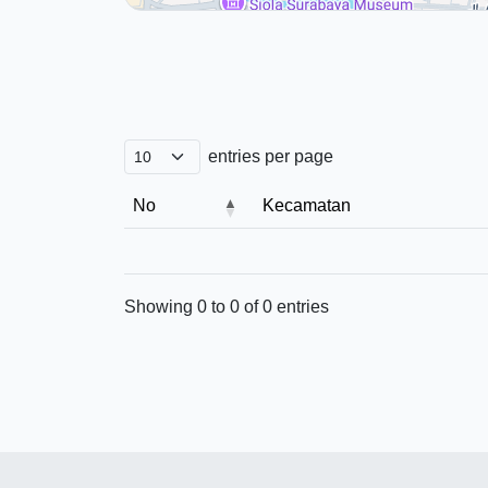
entries per page
No
Kecamatan
Showing 0 to 0 of 0 entries