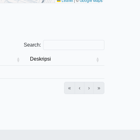
Leaflet
|
©
Google Maps
Search:
Deskripsi
«
‹
›
»