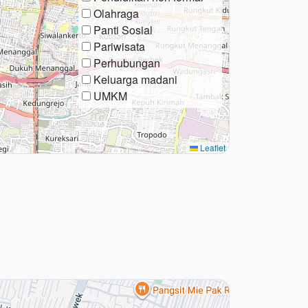
Olahraga
Panti Sosial
Pariwisata
Perhubungan
Keluarga madani
UMKM
Leaflet