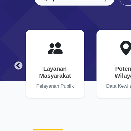
Layanan
Poten
n
Masyarakat
Wilay
Pelayanan Publik
Data Kewil