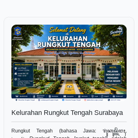
Kelurahan Rungkut Tengah Surabaya
Rungkut Tengah (bahasa Jawa:
ꦫꦸꦁꦏꦸꦢ꧀ꦠꦼꦔꦃ
,