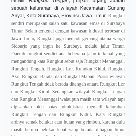
Rungkud Tengah
,
[rʊŋkʊt təŋah]
) adalah
translit.
sebuah kelurahan di wilayah Kecamatan Gunung
Anyar, Kota Surabaya, Provinsi Jawa Timur.
Rungkut
sendiri merupakan salah satu kawasan emas di Surabaya
Timur. Selain terkenal dengan kawasan industri terbesar di
Jawa Timur, Rungkut juga menjadi gerbang utama warga
Sidoarjo yang ingin ke Surabaya melalu jalur Timur.
Daerah rungkut sendiri ada beberapa jalan terkenal yang
mengandung kata Rungkut sebut saja Rungkut Menanggal,
Rungkut Tengah, Rungkut Lor, Rungkut Kidul, Rungkut
Asri, Rungkut Barata, dan Rungkut Mapan. Posisi wilayah
Rungkut Tengah tidak berada ditengah antara Rungkut Lor
dan Rungkut Kidul.
Sedangkan wilayah Rungkut Tengah
dan Rungkut Menanggal walaupun masih satu wilayah tapi
dipisahkan oleh batas administrasi menjadi kelurahan
Rungkut Tengah dan Rungkut Kidul. K
ata Rungkut
artinya semak belukar atau hutan yang rimbun, karena dulu
masih berupa belukar lebat yang berada dibagian timur