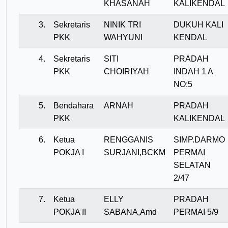
KHASANAH
KALIKENDAL
3.
Sekretaris
NINIK TRI
DUKUH KALI
PKK
WAHYUNI
KENDAL
4.
Sekretaris
SITI
PRADAH
PKK
CHOIRIYAH
INDAH 1 A
NO:5
5.
Bendahara
ARNAH
PRADAH
PKK
KALIKENDAL
6.
Ketua
RENGGANIS
SIMP.DARMO
POKJA I
SURJANI,BCKM
PERMAI
SELATAN
2/47
7.
Ketua
ELLY
PRADAH
POKJA II
SABANA,Amd
PERMAI 5/9