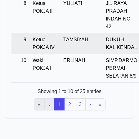
8.
Ketua
YULIATI
JL. RAYA
POKJA III
PRADAH
INDAH NO.
42
9.
Ketua
TAMSIYAH
DUKUH
POKJA IV
KALIKENDAL
10.
Wakil
ERLINAH
SIMP.DARMO
POKJA I
PERMAI
SELATAN 8/9
Showing 1 to 10 of 25 entries
«
‹
1
2
3
›
»