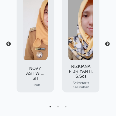
RIZKIANA
P
NOVY
O
FIBRIYANTI,
ASTIWIE,
S.Sos
SH
,
Sekretaris
n
Lurah
Kelurahan
d
n