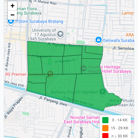
+
−
0 - 14 KK
15 - 29 KK
n > 30 KK