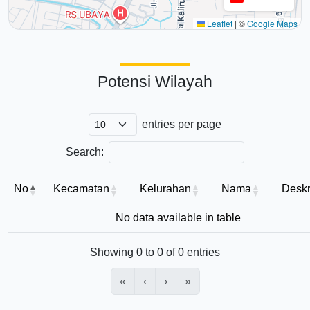
Leaflet
|
©
Google Maps
Potensi Wilayah
entries per page
Search:
No
Kecamatan
Kelurahan
Nama
Deskr
No data available in table
Showing 0 to 0 of 0 entries
«
‹
›
»