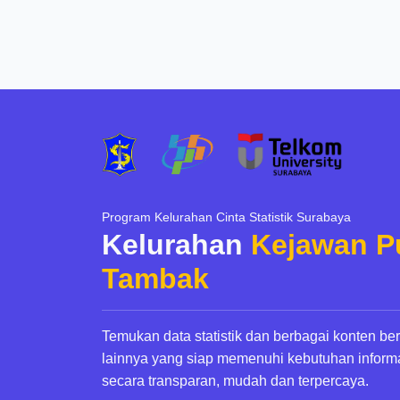
Program Kelurahan Cinta Statistik Surabaya
Kelurahan
Kejawan P
Tambak
Temukan data statistik dan berbagai konten be
lainnya yang siap memenuhi kebutuhan inform
secara transparan, mudah dan terpercaya.