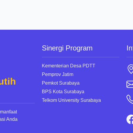
Sinergi Program
In
Kementerian Desa PDTT
Pemprov Jatim
utih
Pemkot Surabaya
BPS Kota Surabaya
Telkom University Surabaya
rmanfaat
asi Anda