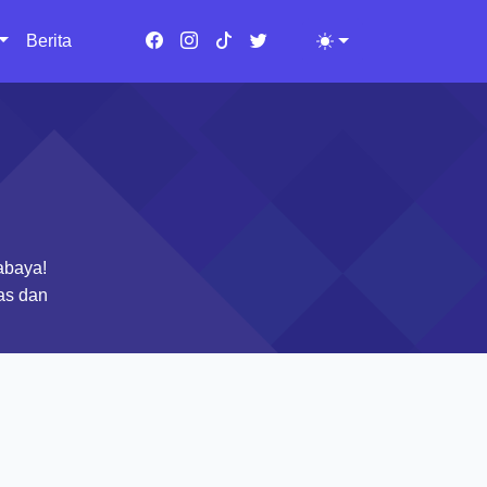
Berita
Toggle theme
abaya!
las dan