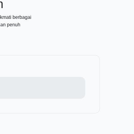
n
kmati berbagai
 dan penuh