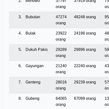
2.
Benowo
37797
37919 orang
75
orang
or
3.
Bubutan
47274
48248 orang
95
orang
or
4.
Bulak
23922
24196 orang
48
orang
or
5.
Dukuh Pakis
29289
29896 orang
59
orang
or
6.
Gayungan
21240
22240 orang
43
orang
or
7.
Genteng
28016
29239 orang
57
orang
or
8.
Gubeng
64065
67099 orang
13
orang
or