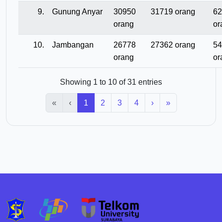
9.
Gunung Anyar
30950
31719 orang
62
orang
or
10.
Jambangan
26778
27362 orang
54
orang
or
Showing 1 to 10 of 31 entries
«
‹
1
2
3
4
›
»