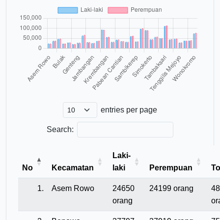
entries per page
Search:
Laki-
No
Kecamatan
laki
Perempuan
To
1.
Asem Rowo
24650
24199 orang
48
orang
or