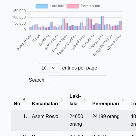
entries per page
Search:
Laki-
No
Kecamatan
laki
Perempuan
To
1.
Asem Rowo
24650
24199 orang
48
orang
or