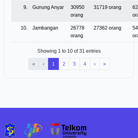
9.
Gunung Anyar
30950
31719 orang
62
orang
or
10.
Jambangan
26778
27362 orang
54
orang
or
Showing 1 to 10 of 31 entries
«
‹
1
2
3
4
›
»