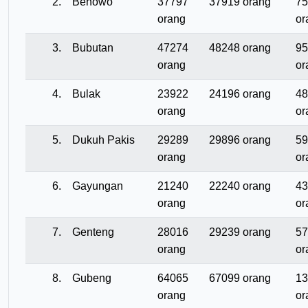
2.
Benowo
37797
37919 orang
75
orang
or
3.
Bubutan
47274
48248 orang
95
orang
or
4.
Bulak
23922
24196 orang
48
orang
or
5.
Dukuh Pakis
29289
29896 orang
59
orang
or
6.
Gayungan
21240
22240 orang
43
orang
or
7.
Genteng
28016
29239 orang
57
orang
or
8.
Gubeng
64065
67099 orang
13
orang
or