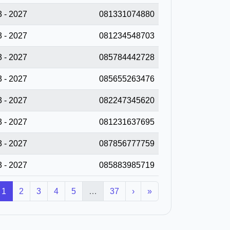
 - 2027
081331074880
 - 2027
081234548703
 - 2027
085784442728
 - 2027
085655263476
 - 2027
082247345620
 - 2027
081231637695
 - 2027
087856777759
 - 2027
085883985719
1
2
3
4
5
…
37
›
»