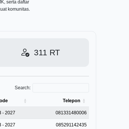
, serta daftar
at komunitas.
311
RT
Search:
iode
Telepon
 - 2027
081331480006
 - 2027
085291142435