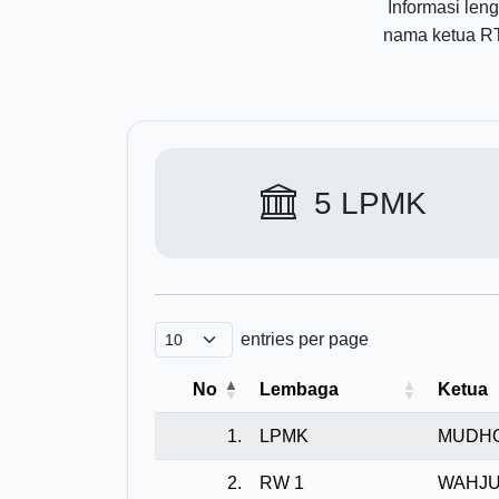
Informasi len
nama ketua RT
5
LPMK
entries per page
No
Lembaga
Ketua
1.
LPMK
MUDH
2.
RW 1
WAHJU