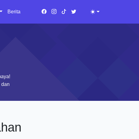
Berita
Toggle theme
baya!
s dan
ahan