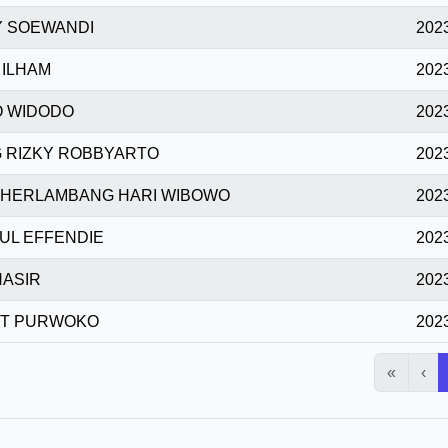
 SOEWANDI
2023
 ILHAM
2023
 WIDODO
2023
 RIZKY ROBBYARTO
2023
 HERLAMBANG HARI WIBOWO
2023
UL EFFENDIE
2023
NASIR
2023
T PURWOKO
2023
«
‹