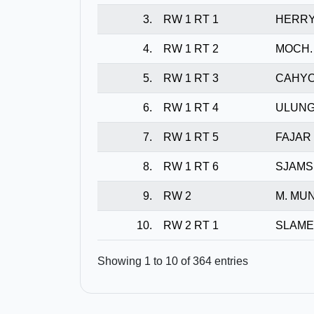
3.
RW 1 RT 1
HERRY
4.
RW 1 RT 2
MOCH.
5.
RW 1 RT 3
CAHYO
6.
RW 1 RT 4
ULUNG
7.
RW 1 RT 5
FAJAR
8.
RW 1 RT 6
SJAMS
9.
RW 2
M. MU
10.
RW 2 RT 1
SLAME
Showing 1 to 10 of 364 entries