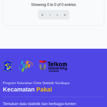
Showing 0 to 0 of 0 entries
«
‹
›
»
Program Kelurahan Cinta Statistik Surabaya
Kecamatan
Pakal
Temukan data statistik dan berbagai konten