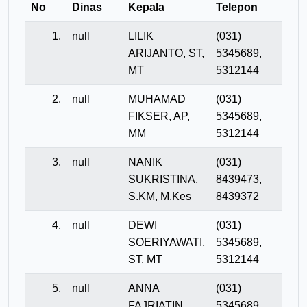
No
Dinas
Kepala
Telepon
1.
null
LILIK
(031)
ARIJANTO, ST,
5345689,
MT
5312144
2.
null
MUHAMAD
(031)
FIKSER, AP,
5345689,
MM
5312144
3.
null
NANIK
(031)
SUKRISTINA,
8439473,
S.KM, M.Kes
8439372
4.
null
DEWI
(031)
SOERIYAWATI,
5345689,
ST. MT
5312144
5.
null
ANNA
(031)
FAJRIATIN,
5345689,