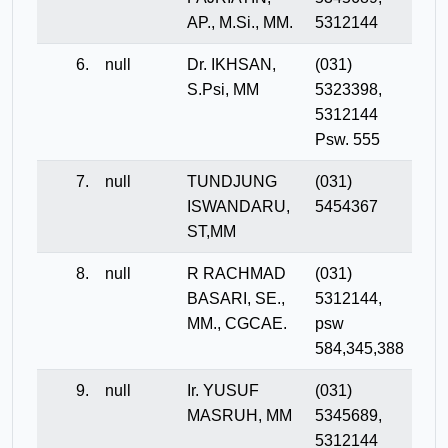
AP., M.Si., MM.
5312144
6.
null
Dr. IKHSAN,
(031)
S.Psi, MM
5323398,
5312144
Psw. 555
7.
null
TUNDJUNG
(031)
ISWANDARU,
5454367
ST,MM
8.
null
R RACHMAD
(031)
BASARI, SE.,
5312144,
MM., CGCAE.
psw
584,345,388
9.
null
Ir. YUSUF
(031)
MASRUH, MM
5345689,
5312144