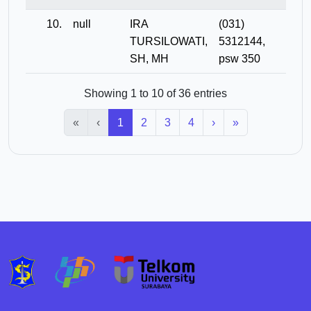
10.
null
IRA
(031)
TURSILOWATI,
5312144,
SH, MH
psw 350
Showing 1 to 10 of 36 entries
«
‹
1
2
3
4
›
»