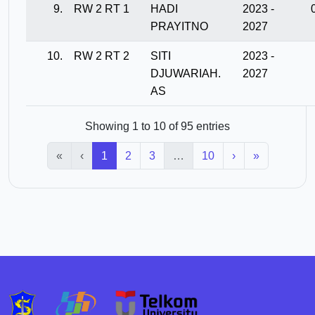
9.
RW 2 RT 1
HADI
2023 -
PRAYITNO
2027
10.
RW 2 RT 2
SITI
2023 -
DJUWARIAH.
2027
AS
Showing 1 to 10 of 95 entries
«
‹
1
2
3
…
10
›
»