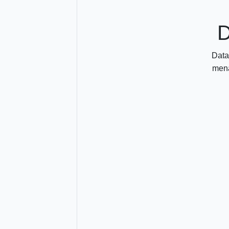
D
Data
mena