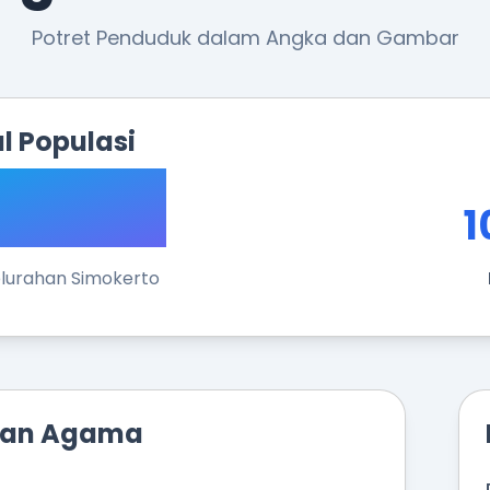
Potret Penduduk dalam Angka dan Gambar
l Populasi
.413
1
elurahan Simokerto
rkan Agama