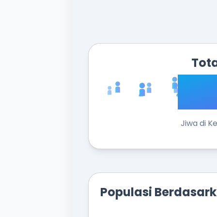
Tota
20
Jiwa di K
Populasi Berdasa