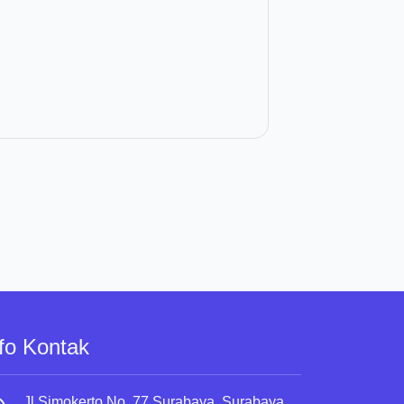
fo Kontak
Jl.Simokerto No. 77 Surabaya, Surabaya,