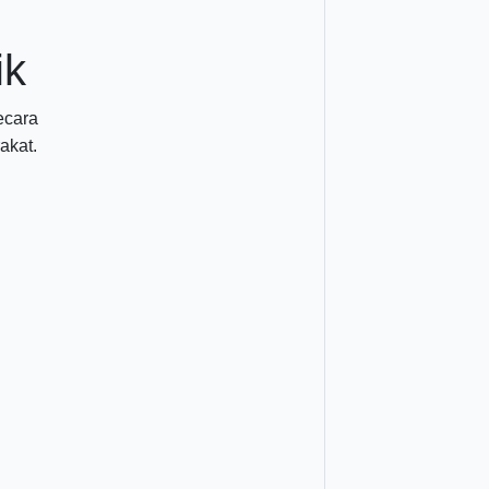
ik
ecara
akat.