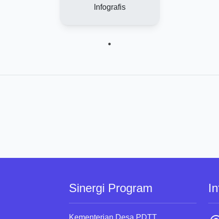
Infografis
Sinergi Program
In
Kementerian Desa PDTT