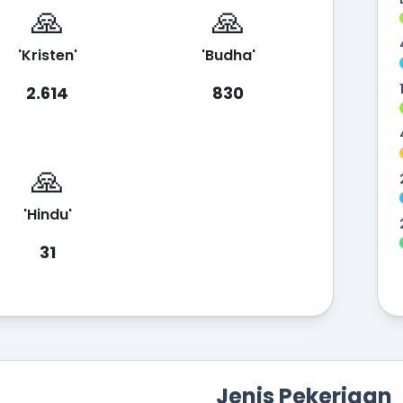
🙏
🙏
'Kristen'
'Budha'
2.614
830
🙏
'Hindu'
31
n
Jenis Pekerjaan