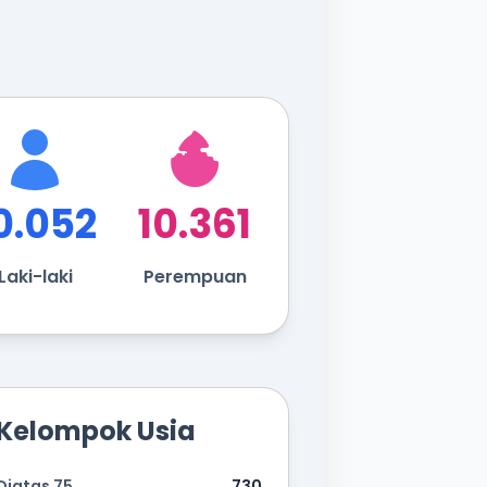
0.052
10.361
Laki-laki
Perempuan
Kelompok Usia
Diatas 75
730