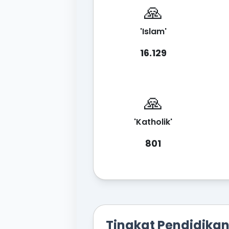
🙏
'Islam'
16.129
🙏
'Katholik'
801
Tingkat Pendidika