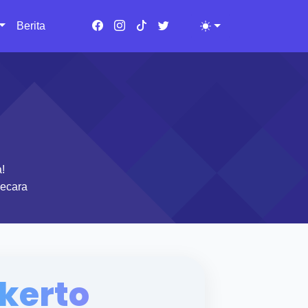
Berita
Toggle theme
!
secara
kerto