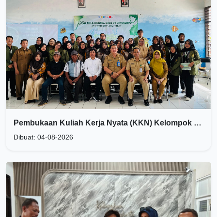
Pembukaan Kuliah Kerja Nyata (KKN) Kelompok 01 UPN "Veteran" Jawa Timur Resmi Digelar di Kantor Kelurahan Simokerto
Dibuat: 04-08-2026