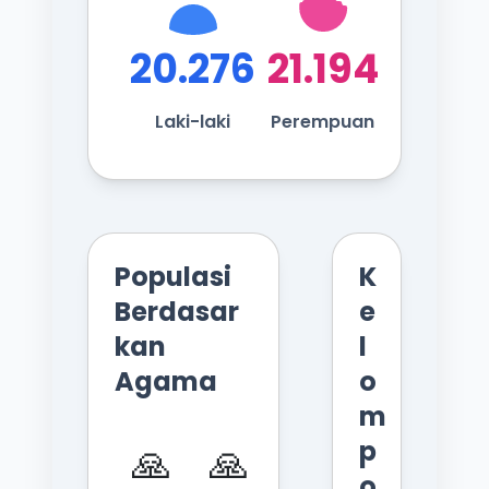
20.276
21.194
Laki-laki
Perempuan
Populasi
K
Berdasar
e
kan
l
Agama
o
m
p
🙏
🙏
o