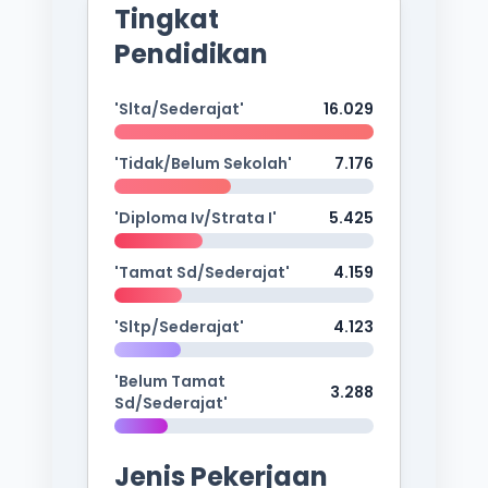
Tingkat
Pendidikan
'Slta/Sederajat'
16.029
'Tidak/Belum Sekolah'
7.176
'Diploma Iv/Strata I'
5.425
'Tamat Sd/Sederajat'
4.159
'Sltp/Sederajat'
4.123
'Belum Tamat
3.288
Sd/Sederajat'
Jenis Pekerjaan