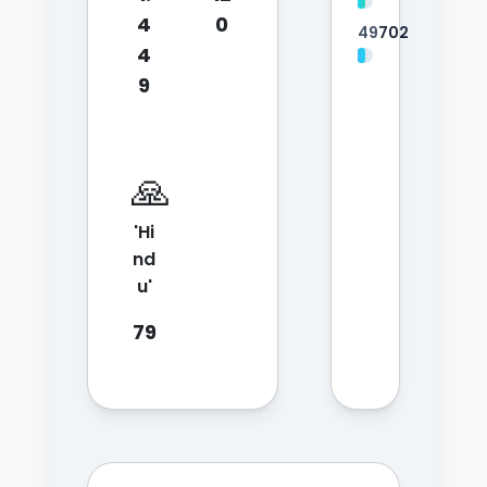
4
0
49
702
4
9
🙏
'Hi
nd
u'
79