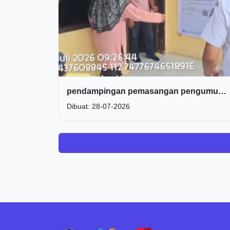
pendampingan pemasangan pengumuman permohonan penerbitan Balik Nama Surat Izin Pemakaian Tanah (SIPT)
Dibuat: 28-07-2026