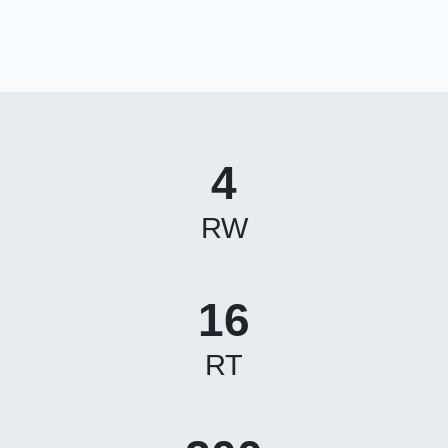
4
RW
16
RT