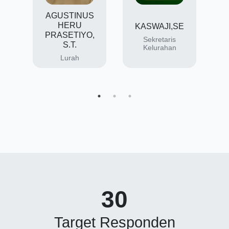
AGUSTINUS
HERU
KASWAJI,SE
PRASETIYO,
Sekretaris
S.T.
Kelurahan
d
,
n
Lurah
n
30
Target Responden