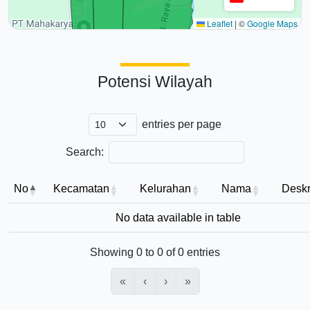
Leaflet
|
©
Google Maps
Potensi Wilayah
entries per page
Search:
No
Kecamatan
Kelurahan
Nama
Deskr
No data available in table
Showing 0 to 0 of 0 entries
«
‹
›
»