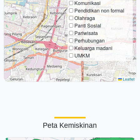
Komunikasi
Pendidikan non formal
Olahraga
Panti Sosial
Pariwisata
Perhubungan
Keluarga madani
UMKM
Leaflet
Peta Kemiskinan