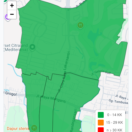
+
−
0 - 14 KK
15 - 29 KK
n > 30 KK