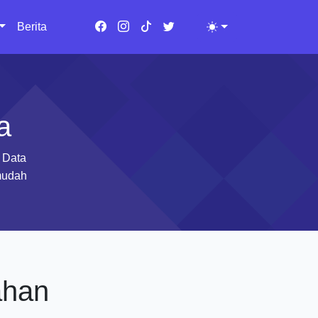
Berita
Toggle theme
a
 Data
mudah
ahan