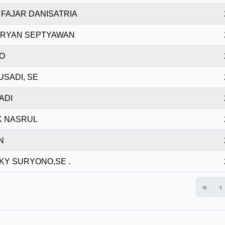
FAJAR DANISATRIA
 RYAN SEPTYAWAN
O
USADI, SE
ADI
K NASRUL
N
KY SURYONO,SE .
«
‹