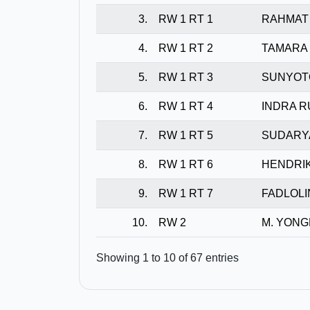
3.
RW 1 RT 1
RAHMAT 
4.
RW 1 RT 2
TAMARA
5.
RW 1 RT 3
SUNYOT
6.
RW 1 RT 4
INDRA R
7.
RW 1 RT 5
SUDARY
8.
RW 1 RT 6
HENDRI
9.
RW 1 RT 7
FADLOLI
10.
RW 2
M. YONG
Showing 1 to 10 of 67 entries