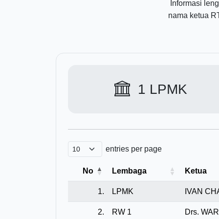
Informasi len
nama ketua RT
1
LPMK
entries per page
No
Lembaga
Ketua
1.
LPMK
IVAN C
2.
RW 1
Drs. WA