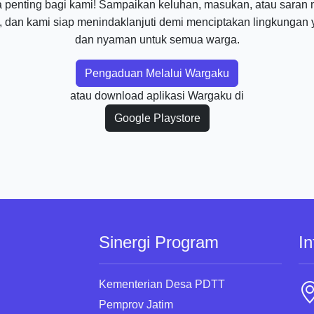
 penting bagi kami! Sampaikan keluhan, masukan, atau saran m
, dan kami siap menindaklanjuti demi menciptakan lingkungan y
dan nyaman untuk semua warga.
Pengaduan Melalui Wargaku
atau download aplikasi Wargaku di
Google Playstore
Sinergi Program
In
Kementerian Desa PDTT
Pemprov Jatim