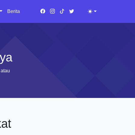
Berita
Toggle theme
aya
 atau
at