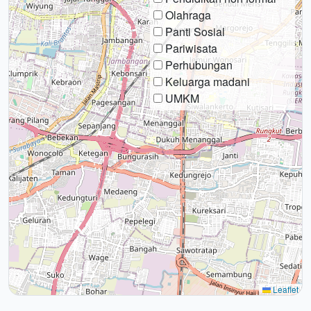
Olahraga
Panti Sosial
Pariwisata
Perhubungan
Keluarga madani
UMKM
Leaflet