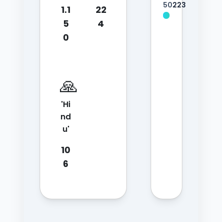
50
223
1.1
22
5
4
0
🙏
'Hi
nd
u'
10
6