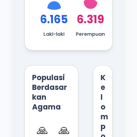
6.165
6.319
Laki-laki
Perempuan
Populasi
K
Berdasar
e
kan
l
Agama
o
m
p
🙏
🙏
o