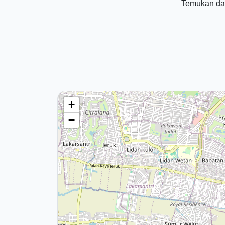
Temukan dat
+
−