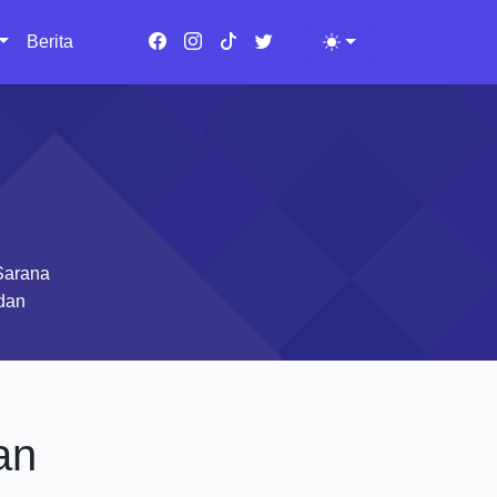
Berita
Toggle theme
Sarana
 dan
an