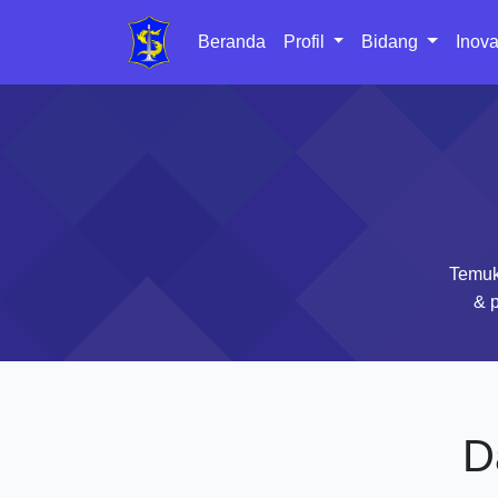
Beranda
Profil
Bidang
Inova
Temuk
& p
D