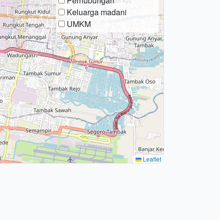
Perhubungan
Keluarga madani
UMKM
Leaflet