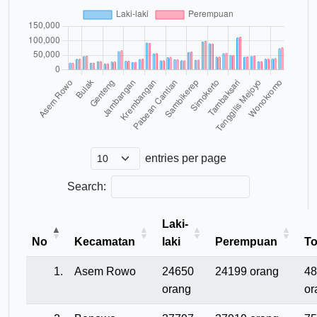
entries per page
Search:
Laki-
No
Kecamatan
laki
Perempuan
To
1.
Asem Rowo
24650
24199 orang
48
orang
or