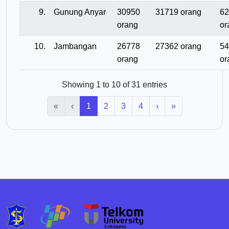
9.
Gunung Anyar
30950
31719 orang
62
orang
or
10.
Jambangan
26778
27362 orang
54
orang
or
Showing 1 to 10 of 31 entries
«
‹
1
2
3
4
›
»