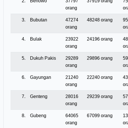
2.
Benowo
37797
37919 orang
75
orang
or
3.
Bubutan
47274
48248 orang
95
orang
or
4.
Bulak
23922
24196 orang
48
orang
or
5.
Dukuh Pakis
29289
29896 orang
59
orang
or
6.
Gayungan
21240
22240 orang
43
orang
or
7.
Genteng
28016
29239 orang
57
orang
or
8.
Gubeng
64065
67099 orang
13
orang
or